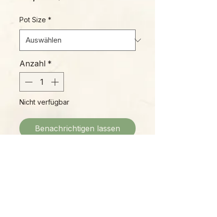
Pot Size
*
Anzahl
*
Nicht verfügbar
Benachrichtigen lassen
Whimsical heart-shaped leaves of
deep green adorn this easy to
grow Hoya!