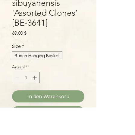
sibuyanensis
'Assorted Clones'
[BE-3641]
Preis
69,00 $
Size
*
6-inch Hanging Basket
Anzahl
*
In den Warenkorb
Sofortkauf