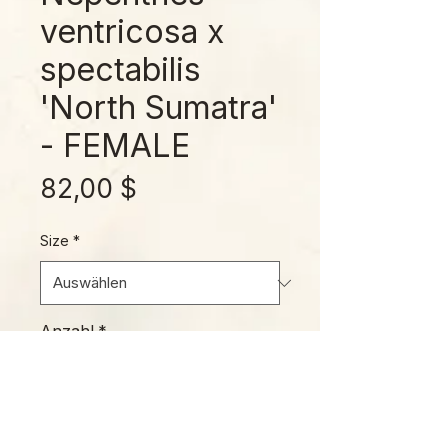
ventricosa x
spectabilis
'North Sumatra'
- FEMALE
Preis
82,00 $
Size
*
Anzahl
*
In den Warenkorb