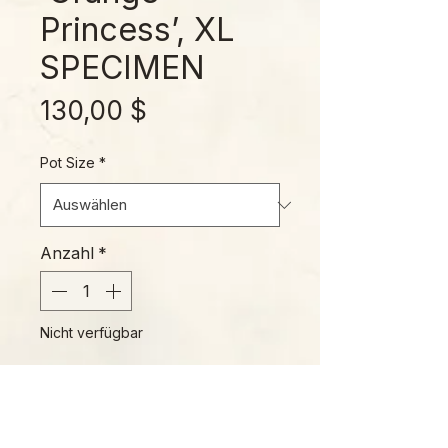
Princess’, XL
SPECIMEN
Preis
130,00 $
Pot Size
*
Anzahl
*
Nicht verfügbar
Benachrichtigen lassen
A true unicorn, this glowing