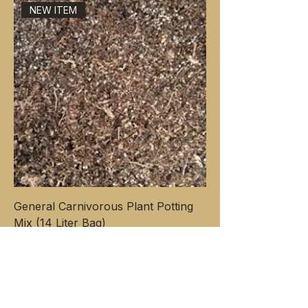
NEW ITEM
General Carnivorous Plant Potting
Mix (14 Liter Bag)
मूल्य
$24.00