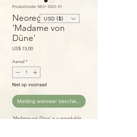
Productcode: NEO-1002-01
Neoregalia
USD ($)
'Madame von
Düne'
Prijs
US$ 15,00
Aantal
*
Niet op voorraad
Melding wanneer beschikbaar
'Madame von Düne' is a remarkable
new Neoregalia, the product of
extensive and careful breeding to