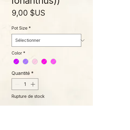
ionanthus))
Prix
9,00 $US
Pot Size
*
Color
*
Quantité
*
Rupture de stock
Me notifier lorsque cet article est disponible
Hailing from the wilds of Usambara