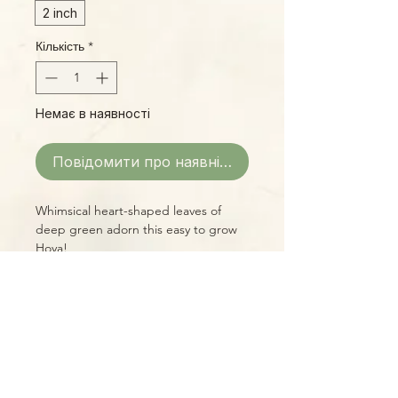
2 inch
Кількість
*
Немає в наявності
Повідомити про наявність
Whimsical heart-shaped leaves of
deep green adorn this easy to grow
Hoya!
Please Note:
Photos marked "EXACT SPECIMEN" or
"WYSIWYG" show the exact item you
will receive; all other photos are