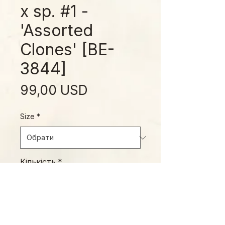
x sp. #1 -
'Assorted
Clones' [BE-
3844]
Ціна
99,00 USD
Size
*
Кількість
*
Додати у кошик