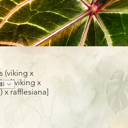
(viking x
 x [(viking x
$)
 x rafflesiana]