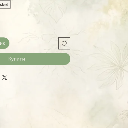
sket
ик
Купити