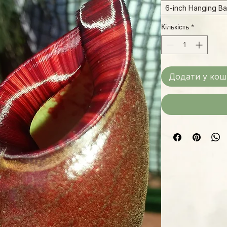
6-inch Hanging Ba
Кількість
*
Додати у кош