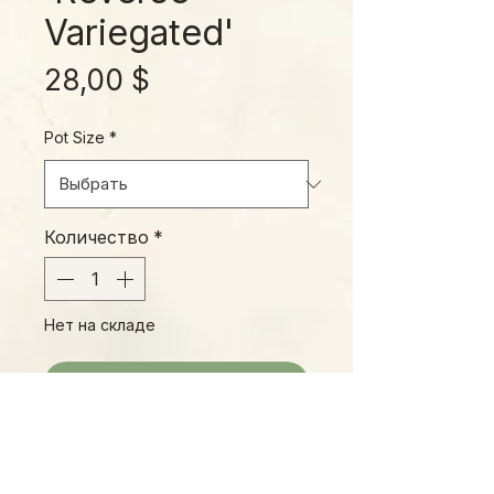
Variegated'
Цена
28,00 $
Pot Size
*
Количество
*
Нет на складе
Уведомить о появлении
The beautiful, heart-shaped,
leathery leaves of H. kerrii with a