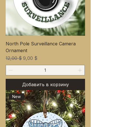
North Pole Surveillance Camera
Ornament
Обычная цена
Цена со скидкой
12,00 $
9,00 $
Добавить в корзину
New