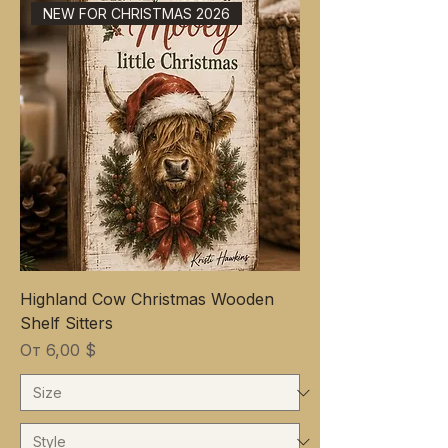
NEW FOR CHRISTMAS 2026
Highland Cow Christmas Wooden
Shelf Sitters
Цена со скидкой
От
6,00 $