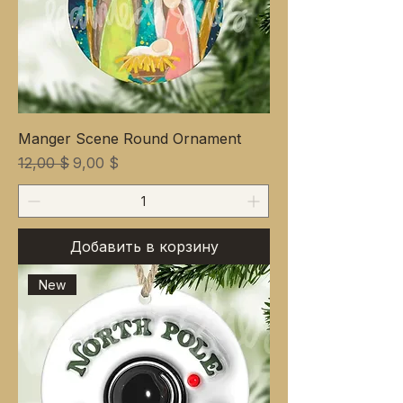
Manger Scene Round Ornament
Обычная цена
Цена со скидкой
12,00 $
9,00 $
Добавить в корзину
New