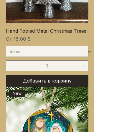
Hand Tooled Metal Christmas Trees
Цена со скидкой
От
18,00 $
Добавить в корзину
New