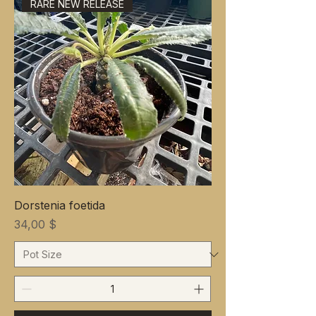
RARE NEW RELEASE
Dorstenia foetida
Цена
34,00 $