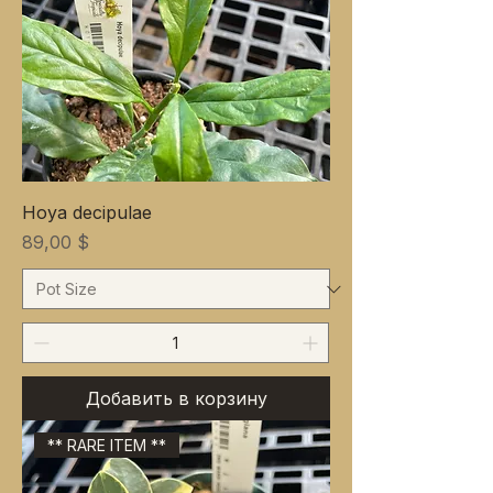
Hoya decipulae
Цена
89,00 $
Добавить в корзину
** RARE ITEM **