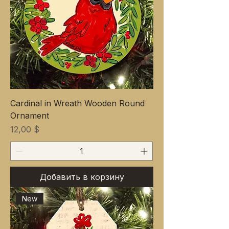
Cardinal in Wreath Wooden Round
Ornament
Цена
12,00 $
Добавить в корзину
New