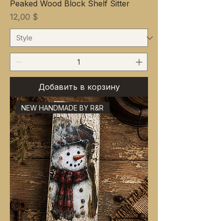
Peaked Wood Block Shelf Sitter
Цена
12,00 $
Добавить в корзину
NEW HANDMADE BY R&R