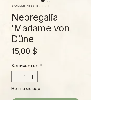
Артикул: NEO-1002-01
Neoregalia
'Madame von
Düne'
Цена
15,00 $
Количество
*
Нет на складе
Уведомить о появлении
'Madame von Düne' is a
remarkable new Neoregalia, the