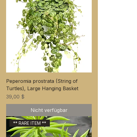
Peperomia prostrata (String of
Turtles), Large Hanging Basket
Preis
39,00 $
Nicht verfügbar
** RARE ITEM **