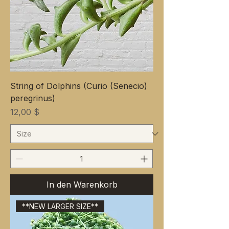
String of Dolphins (Curio (Senecio)
peregrinus)
Preis
12,00 $
In den Warenkorb
**NEW LARGER SIZE**