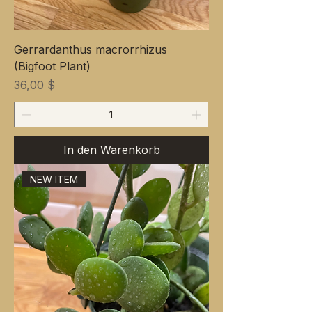
Gerrardanthus macrorrhizus
(Bigfoot Plant)
Preis
36,00 $
In den Warenkorb
NEW ITEM