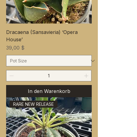
Dracaena (Sansavieria) ‘Opera
House’
Preis
39,00 $
In den Warenkorb
RARE NEW RELEASE