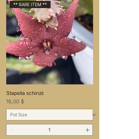
** RARE ITEM **
Stapelia schinzii
Preis
18,00 $