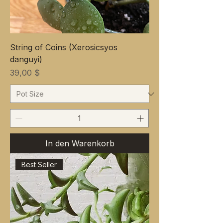
String of Coins (Xerosicsyos
danguyi)
Preis
39,00 $
In den Warenkorb
Best Seller