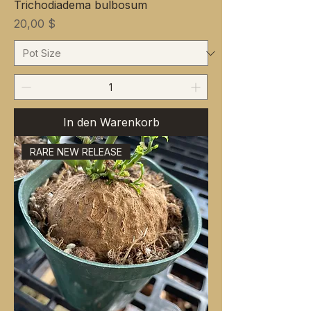
Trichodiadema bulbosum
Preis
20,00 $
In den Warenkorb
RARE NEW RELEASE