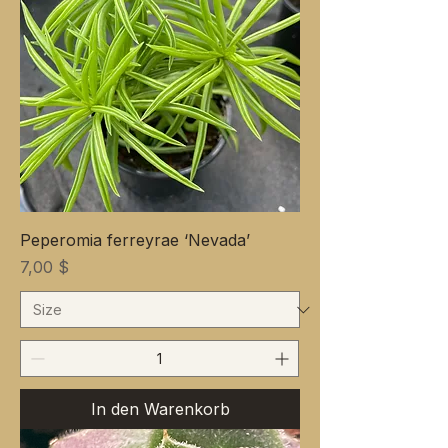
Peperomia ferreyrae ‘Nevada’
Preis
7,00 $
In den Warenkorb