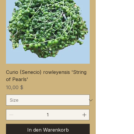
Curio (Senecio) rowleyensis 'String
of Pearls'
Preis
10,00 $
In den Warenkorb