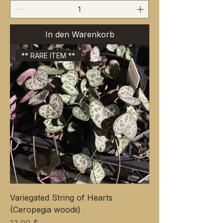
In den Warenkorb
** RARE ITEM **
Variegated String of Hearts
(Ceropegia woodii)
Preis