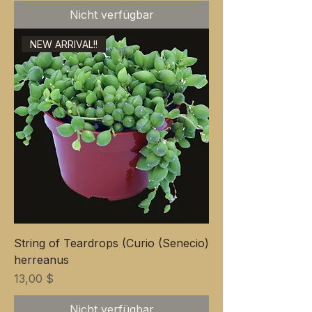
Nicht verfügbar
NEW ARRIVAL!!
String of Teardrops (Curio (Senecio)
herreanus
Preis
13,00 $
Nicht verfügbar