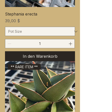
Stephania erecta
Preis
39,00 $
In den Warenkorb
** RARE ITEM **