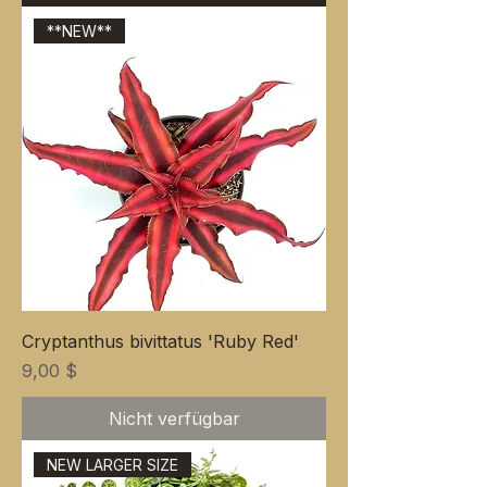
**NEW**
Cryptanthus bivittatus 'Ruby Red'
Preis
9,00 $
Nicht verfügbar
NEW LARGER SIZE