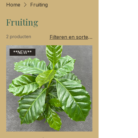
Home
Fruiting
Fruiting
2 producten
Filteren en sorteren
**NEW**