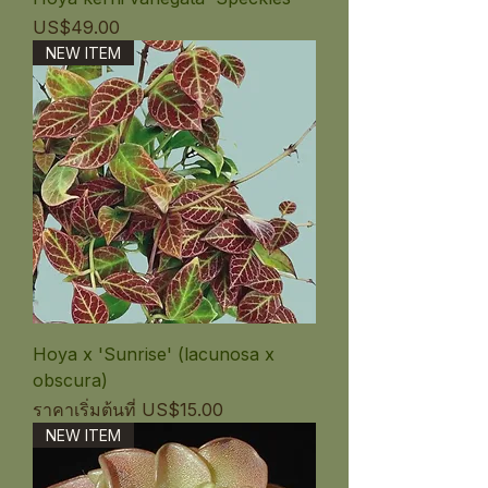
ราคา
US$49.00
NEW ITEM
Hoya x 'Sunrise' (lacunosa x
obscura)
ราคาขายลด
ราคาเริ่มต้นที่
US$15.00
NEW ITEM