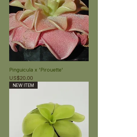
Pinguicula x 'Pirouette'
ราคา
US$20.00
NEW ITEM