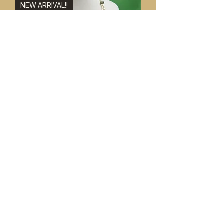
NEW ARRIVAL!!
Jade & Adventurine Necklace &
Bracelet Set 8"
ราคา
US$49.99
NEW ARRIVAL!!