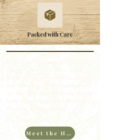
Packed with Care
We're Steve, Kristi, and sons. Together,
we grow rare tropical plants, create
handmade treasures and gather unique
and vintage items from around the world
and share a life filled with the blessings of
family life in the heart of the Blue Ridge
Mountains of North Carolina.
Read more about our story...
Meet the Hawkins Family