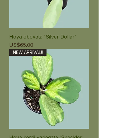
Hoya obovata 'Silver Dollar'
ราคา
US$65.00
NEW ARRIVAL!!
Hoya kerrii variegata 'Speckles'