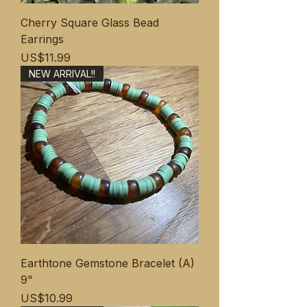
Cherry Square Glass Bead
Earrings
ราคา
US$11.99
NEW ARRIVAL!!
Earthtone Gemstone Bracelet (A)
9"
ราคา
US$10.99