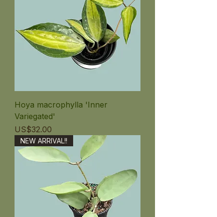
Hoya macrophylla 'Inner
Variegated'
ราคา
US$32.00
NEW ARRIVAL!!