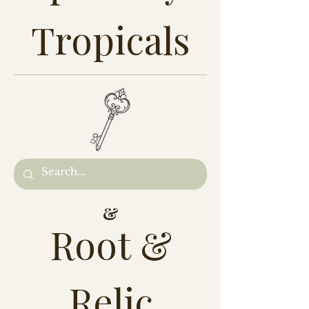
Tropicals
&
Root &
Relic