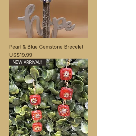
Pearl & Blue Gemstone Bracelet
ราคา
US$19.99
NEW ARRIVAL!!