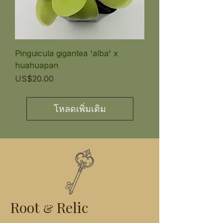
Pinguicula gigantea 'alba' x
huahuapan
ราคา
US$20.00
โหลดเพิ่มเติม
Root
Relic
&