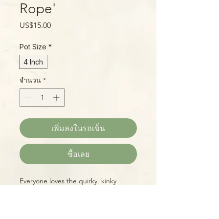
Rope'
ราคา
US$15.00
Pot Size
*
4 Inch
จำนวน
*
เพิ่มลงในรถเข็น
ซื้อเลย
Everyone loves the quirky, kinky
“Hindu Rope” plant! With its gnarled
leaves tightly wound around trailing
stems, it's a unique display, even