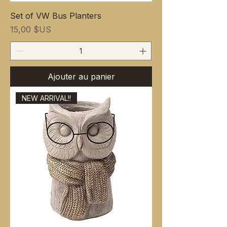
Set of VW Bus Planters
Prix
15,00 $US
Ajouter au panier
NEW ARRIVAL!!