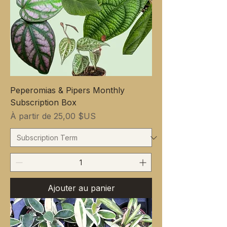
Peperomias & Pipers Monthly
Subscription Box
Prix promotionnel
À partir de
25,00 $US
Ajouter au panier