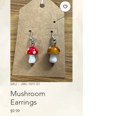
SKU： JWL-1011-01
Mushroom
Earrings
価
$9.99
格