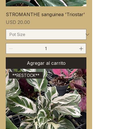
STROMANTHE sanguinea 'Triostar'
Precio
USD 20.00
Agregar al carrito
**RESTOCK**