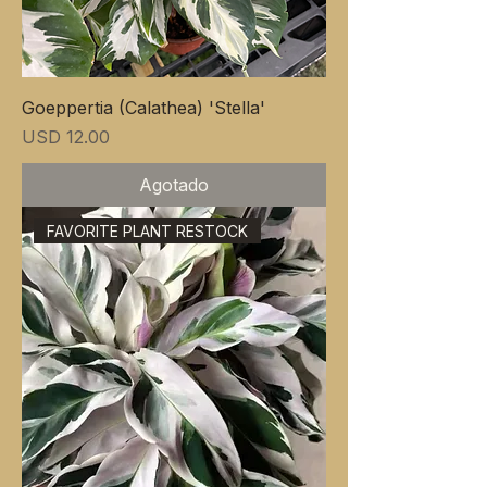
Goeppertia (Calathea) 'Stella'
Precio
USD 12.00
Agotado
FAVORITE PLANT RESTOCK