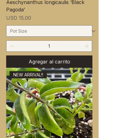
Aeschynanthus longicaulis ‘Black
Pagoda’
Precio
USD 15.00
Agregar al carrito
NEW ARRIVAL!!