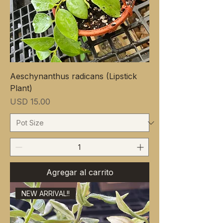
Aeschynanthus radicans (Lipstick
Plant)
Precio
USD 15.00
Agregar al carrito
NEW ARRIVAL!!