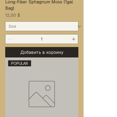
Long-Fiber Sphagnum Moss (1gal.
Bag)
Цена
12,00 $
Добавить в корзину
POPULAR