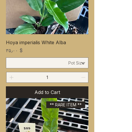
Hoya imperialis White Alba
Price
$ ۳۵٫۰۰
Add to Cart
** RARE ITEM **