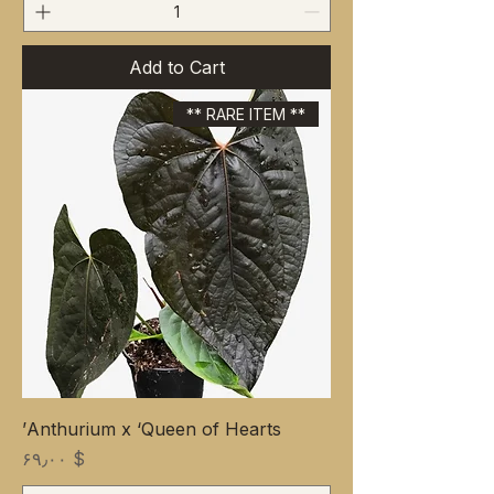
Add to Cart
** RARE ITEM **
Anthurium x ‘Queen of Hearts’
Price
$ ۶۹٫۰۰