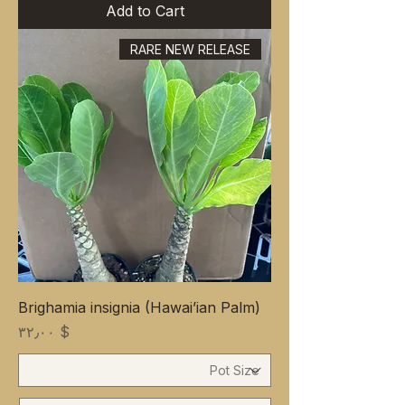
Add to Cart
RARE NEW RELEASE
Brighamia insignia (Hawai’ian Palm)
Price
$ ۳۲٫۰۰