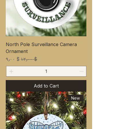
North Pole Surveillance Camera
Ornament
ale Price
Regular Price
$ ۹٫۰۰
$ ۱۲٫۰۰
Add to Cart
New