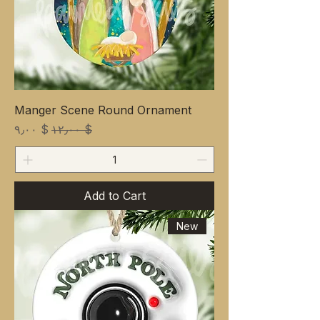
Manger Scene Round Ornament
ale Price
Regular Price
$ ۹٫۰۰
$ ۱۲٫۰۰
Add to Cart
New