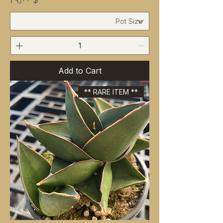
$ ۳۹٫۰۰
Add to Cart
** RARE ITEM **