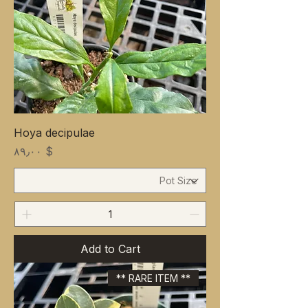
Hoya decipulae
Price
$ ۸۹٫۰۰
Add to Cart
** RARE ITEM **