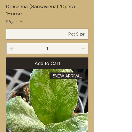
Dracaena (Sansavieria) ‘Opera
House’
Price
$ ۳۹٫۰۰
Add to Cart
NEW ARRIVAL!!