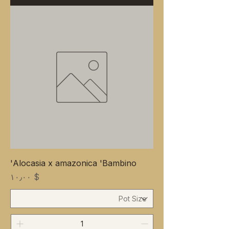
Alocasia x amazonica 'Bambino'
Price
$ ۱۰٫۰۰