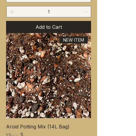
Add to Cart
NEW ITEM
Aroid Potting Mix (14L Bag)
Price
$ ۲۵٫۰۰