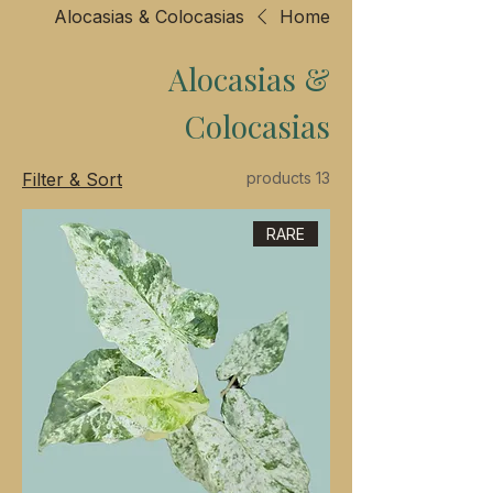
Alocasias & Colocasias
Home
Alocasias &
Colocasias
Filter & Sort
13 products
RARE