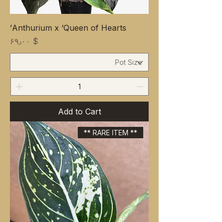
Anthurium x ‘Queen of Hearts’
Price
$ ۶۹٫۰۰
Add to Cart
** RARE ITEM **