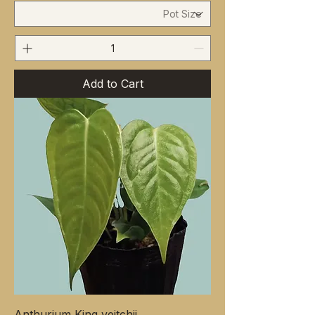
Add to Cart
Anthurium King veitchii