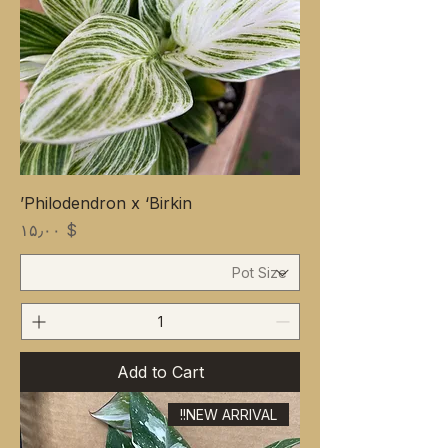
Philodendron x ‘Birkin’
Price
$ ۱۵٫۰۰
Add to Cart
NEW ARRIVAL!!