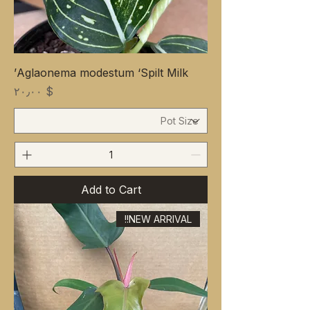
Aglaonema modestum ‘Spilt Milk’
Price
$ ۲۰٫۰۰
Add to Cart
NEW ARRIVAL!!