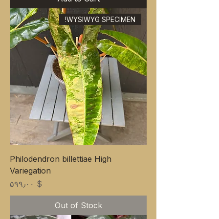
WYSIWYG SPECIMEN!
Philodendron billettiae High
Variegation
Price
$ ۵۹۹٫۰۰
Out of Stock