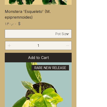
Monstera 'Esqueleto' (M.
epipremnoides)
Price
$ ۱۳۰٫۰۰
Add to Cart
RARE NEW RELEASE