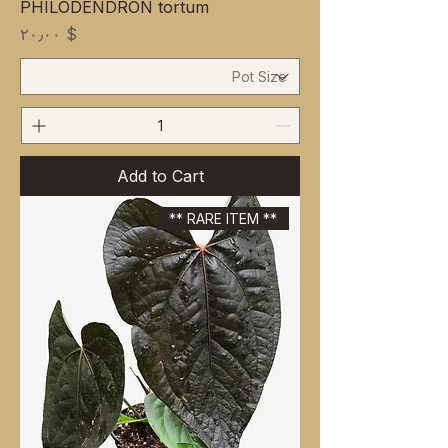
PHILODENDRON tortum
Price
$ ۲۰٫۰۰
Add to Cart
** RARE ITEM **