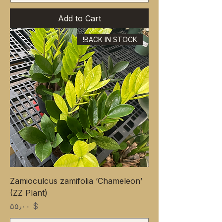
Add to Cart
BACK IN STOCK!
Zamioculcus zamifolia ‘Chameleon’
(ZZ Plant)
Price
$ ۵۵٫۰۰