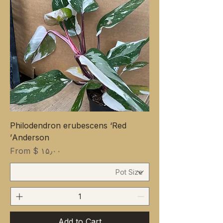
Philodendron erubescens ‘Red
Anderson’
Sale Price
From
$ ۱۵٫۰۰
Add to Cart