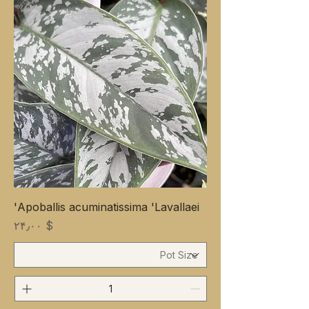
Apoballis acuminatissima 'Lavallaei'
Price
$ ۲۴٫۰۰