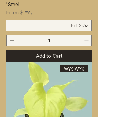
Steel'
Sale Price
From
$ ۳۶٫۰۰
Add to Cart
WYSIWYG