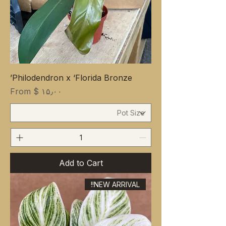
Philodendron x ‘Florida Bronze’
Sale Price
From
$ ۱۵٫۰۰
Add to Cart
NEW ARRIVAL!!