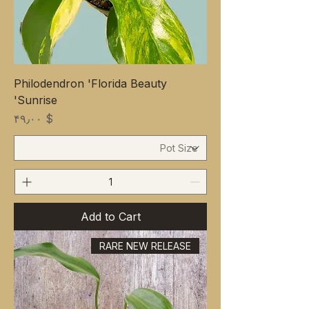
Philodendron 'Florida Beauty
Sunrise'
Price
$ ۴۹٫۰۰
Add to Cart
RARE NEW RELEASE