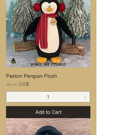
Paxton Penguin Plush
Price
২৪.০০ US$
Add to Cart