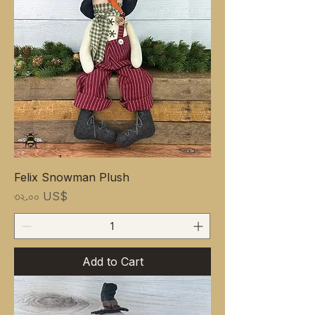
Felix Snowman Plush
Price
৩২.০০ US$
Add to Cart