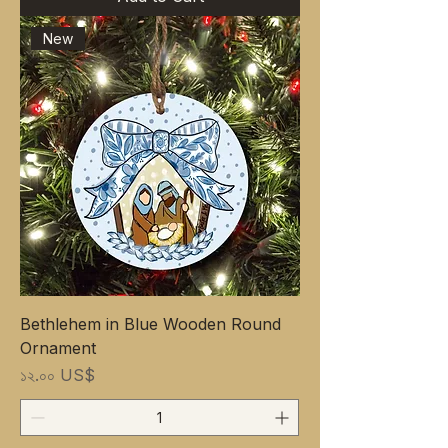
New
Bethlehem in Blue Wooden Round
Ornament
Price
১২.০০ US$