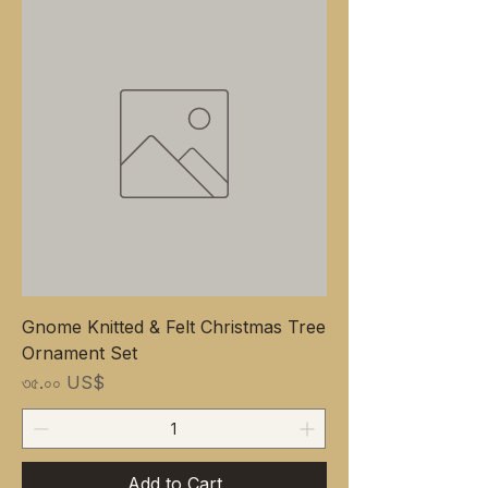
Gnome Knitted & Felt Christmas Tree
Ornament Set
Price
৩৫.০০ US$
Add to Cart