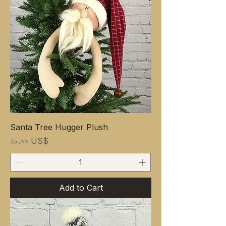
Santa Tree Hugger Plush
Price
২৮.০০ US$
Add to Cart