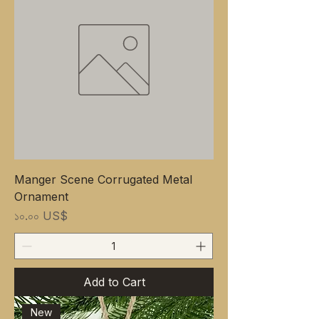
Manger Scene Corrugated Metal
Ornament
Price
১০.০০ US$
Add to Cart
New