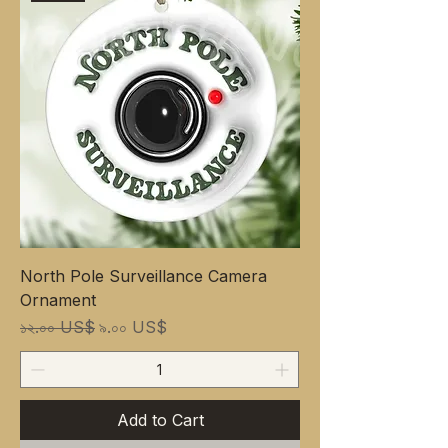
North Pole Surveillance Camera
Ornament
Regular Price
Sale Price
১২.০০ US$
৯.০০ US$
Add to Cart