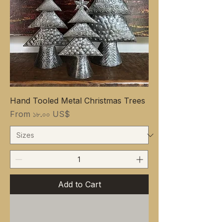
Hand Tooled Metal Christmas Trees
Sale Price
From
১৮.০০ US$
Add to Cart