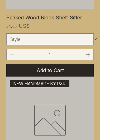
Peaked Wood Block Shelf Sitter
Price
১২.০০ US$
Add to Cart
NEW HANDMADE BY R&R