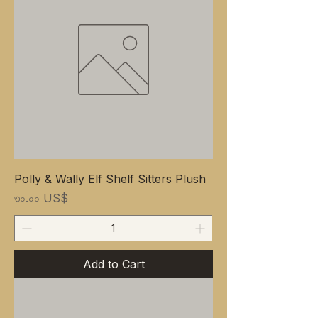
Polly & Wally Elf Shelf Sitters Plush
Price
৩০.০০ US$
Add to Cart