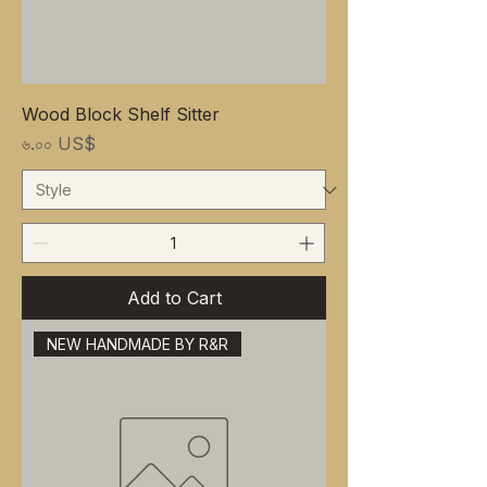
Wood Block Shelf Sitter
Price
৬.০০ US$
Add to Cart
NEW HANDMADE BY R&R