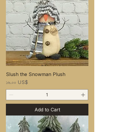
Slush the Snowman Plush
Price
১৬.০০ US$
Add to Cart