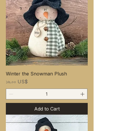
Winter the Snowman Plush
Price
১৬.০০ US$
Add to Cart