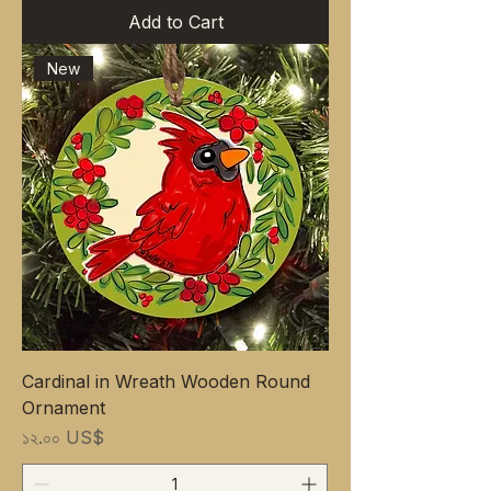
Add to Cart
New
Cardinal in Wreath Wooden Round
Ornament
Price
১২.০০ US$