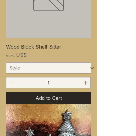
Wood Block Shelf Sitter
Price
৬.০০ US$
Add to Cart