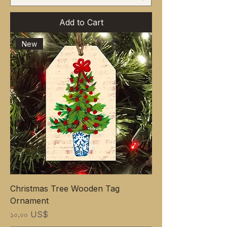
Add to Cart
New
Christmas Tree Wooden Tag
Ornament
Price
১০.০০ US$