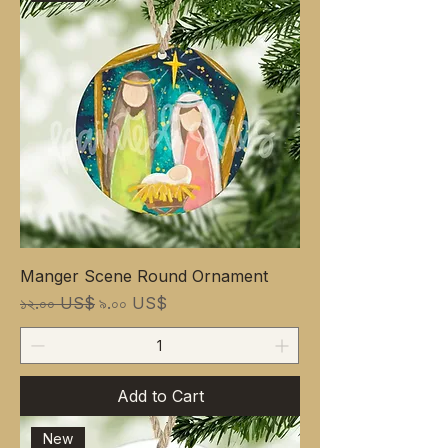
Manger Scene Round Ornament
Regular Price
Sale Price
১২.০০ US$
৯.০০ US$
Add to Cart
New