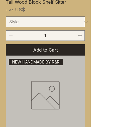
Tall Wood Block Shelf Sitter
Price
৮.০০ US$
Add to Cart
NEW HANDMADE BY R&R