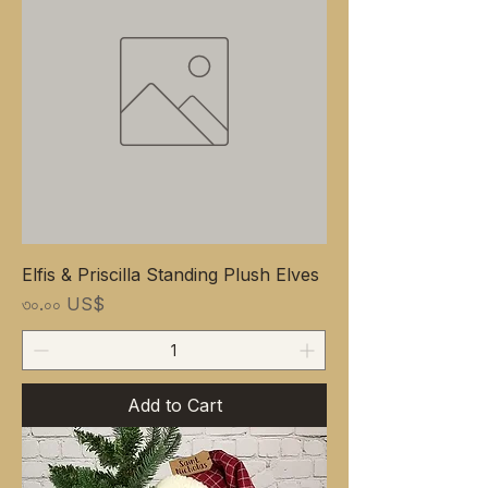
Elfis & Priscilla Standing Plush Elves
Price
৩০.০০ US$
Add to Cart