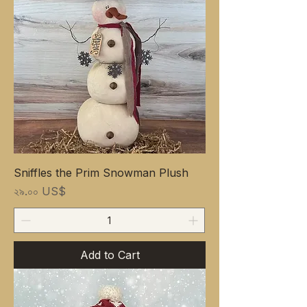
Sniffles the Prim Snowman Plush
Price
২৯.০০ US$
Add to Cart