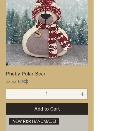
Pheby Polar Bear
Price
২০.০০ US$
Add to Cart
NEW R&R HANDMADE!