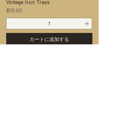
Vintage Iron Trays
価格
$10.00
カートに追加する
NEW ARRIVAL!!