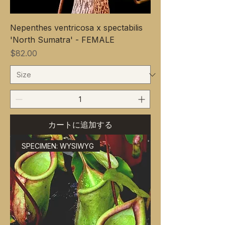
Nepenthes ventricosa x spectabilis
'North Sumatra' - FEMALE
価格
$82.00
カートに追加する
SPECIMEN: WYSIWYG