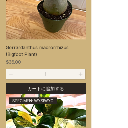
Gerrardanthus macrorrhizus
(Bigfoot Plant)
価格
$36.00
カートに追加する
SPECIMEN: WYSIWYG