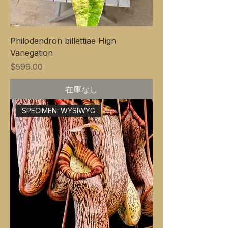
Philodendron billettiae High
Variegation
価格
$599.00
在庫なし
SPECIMEN: WYSIWYG