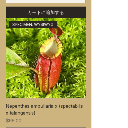
カートに追加する
SPECIMEN: WYSIWYG
Nepenthes ampullaria x (spectabilis
x talangensis)
価格
$69.00