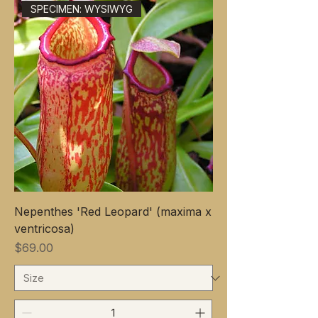
SPECIMEN: WYSIWYG
Nepenthes 'Red Leopard' (maxima x
ventricosa)
価格
$69.00