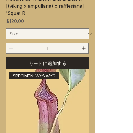
[(viking x ampullaria) x rafflesiana]
'Squat R
価格
$120.00
カートに追加する
SPECIMEN: WYSIWYG