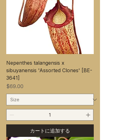
Nepenthes talangensis x
sibuyanensis 'Assorted Clones' [BE-
3641]
価格
$69.00
カートに追加する