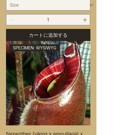
カートに追加する
SPECIMEN: WYSIWYG
Nepenthes (viking x ampullaria) x