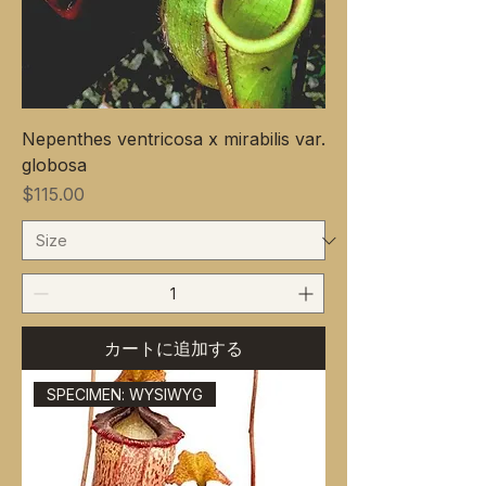
Nepenthes ventricosa x mirabilis var.
globosa
価格
$115.00
カートに追加する
SPECIMEN: WYSIWYG