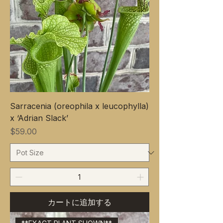
Sarracenia (oreophila x leucophylla)
x ‘Adrian Slack’
価格
$59.00
カートに追加する