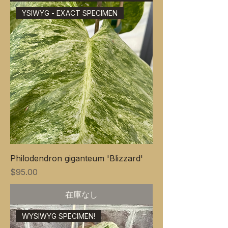
YSIWYG - EXACT SPECIMEN
Philodendron giganteum 'Blizzard'
価格
$95.00
在庫なし
WYSIWYG SPECIMEN!