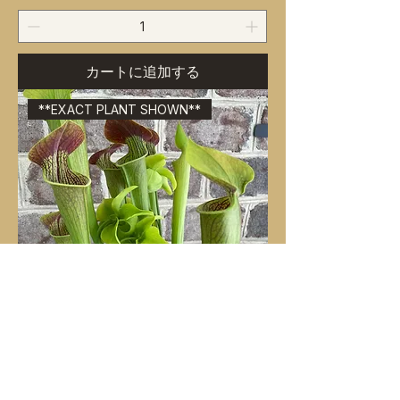
カートに追加する
**EXACT PLANT SHOWN**
Sarracenia alata ‘Night’ x red sibling
価格
$59.00