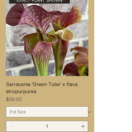
**EXACT PLANT SHOWN**
Sarracenia ‘Green Tube’ x flava
atropurpurea
価格
$59.00