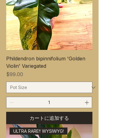
Phildendron bipinnifolium 'Golden
Violin' Variegated
価格
$99.00
カートに追加する
ULTRA RARE!! WYSIWYG!