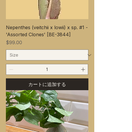
Nepenthes (veitchii x lowii) x sp. #1 -
'Assorted Clones' [BE-3844]
価格
$99.00
カートに追加する