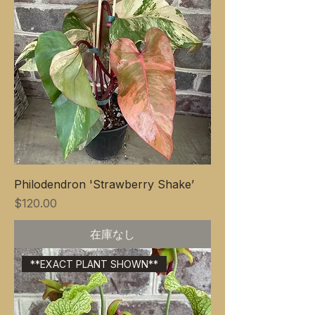
Philodendron 'Strawberry Shake’
価格
$120.00
在庫なし
**EXACT PLANT SHOWN**