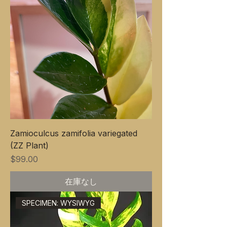
Zamioculcus zamifolia variegated
(ZZ Plant)
価格
$99.00
在庫なし
SPECIMEN: WYSIWYG