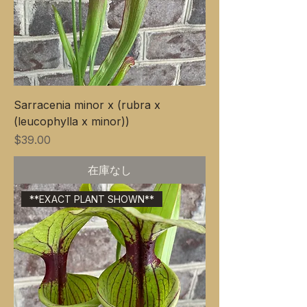
Sarracenia minor x (rubra x
(leucophylla x minor))
価格
$39.00
在庫なし
**EXACT PLANT SHOWN**