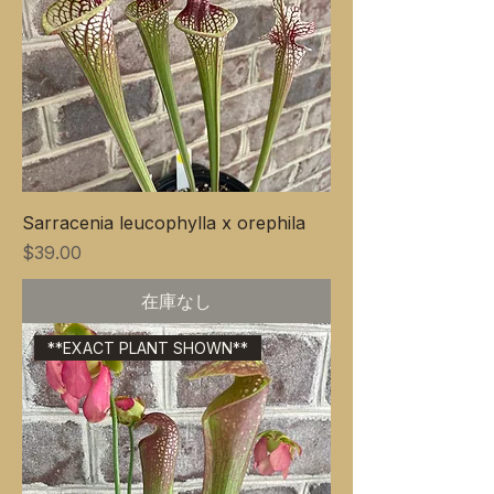
Sarracenia leucophylla x orephila
価格
$39.00
在庫なし
**EXACT PLANT SHOWN**