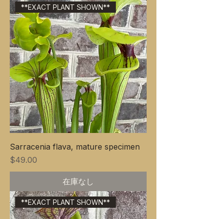
**EXACT PLANT SHOWN**
Sarracenia flava, mature specimen
価格
$49.00
在庫なし
**EXACT PLANT SHOWN**