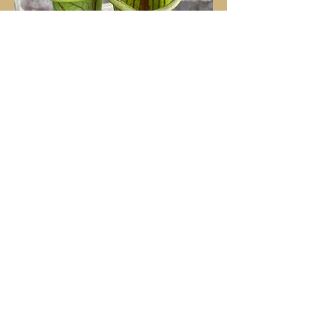
Sarracenia ‘Leah Wilkerson’ x
(oreophila x flava)
価格
$39.00
カートに追加する
**EXACT PLANT SHOWN**