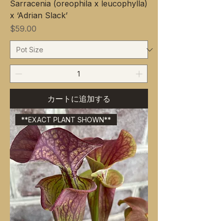
Sarracenia (oreophila x leucophylla)
x ‘Adrian Slack’
価格
$59.00
カートに追加する
**EXACT PLANT SHOWN**