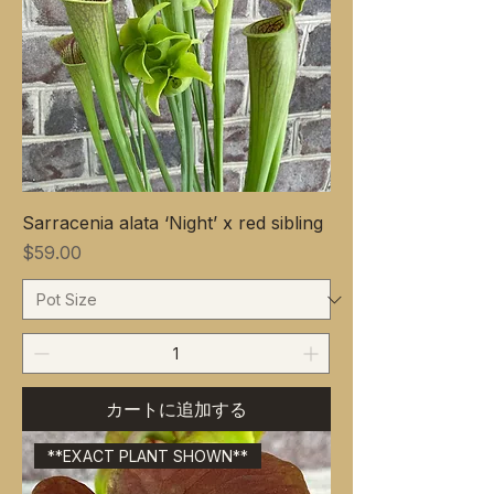
Sarracenia alata ‘Night’ x red sibling
価格
$59.00
カートに追加する
**EXACT PLANT SHOWN**