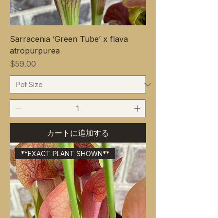
Sarracenia ‘Green Tube’ x flava
atropurpurea
価格
$59.00
カートに追加する
**EXACT PLANT SHOWN**