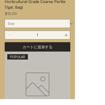
Horticultural Grade Coarse Perlite
(1gal. Bag)
価格
$10.00
カートに追加する
POPULAR