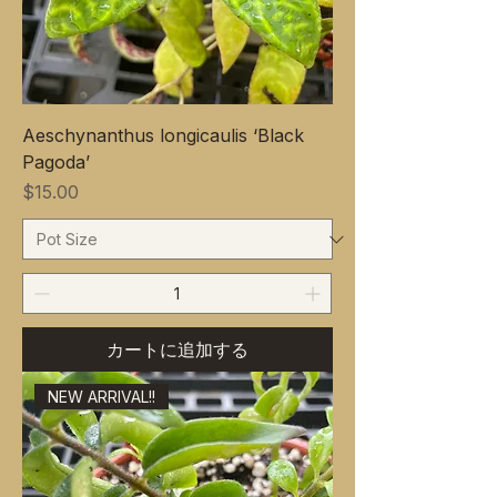
Aeschynanthus longicaulis ‘Black
Pagoda’
価格
$15.00
カートに追加する
NEW ARRIVAL!!