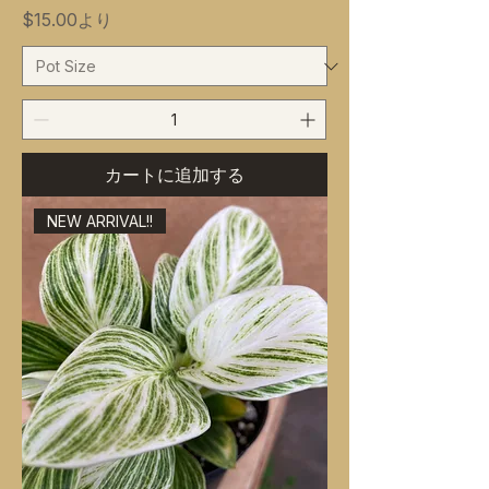
セール価格
$15.00
より
カートに追加する
NEW ARRIVAL!!