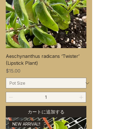
Aeschynanthus radicans ‘Twister’
(Lipstick Plant)
価格
$15.00
カートに追加する
NEW ARRIVAL!!