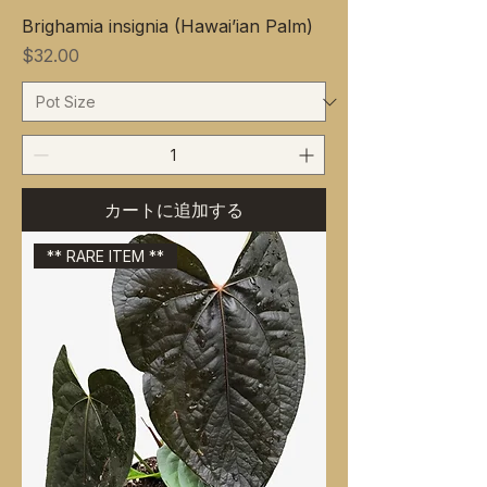
Brighamia insignia (Hawai’ian Palm)
価格
$32.00
カートに追加する
** RARE ITEM **