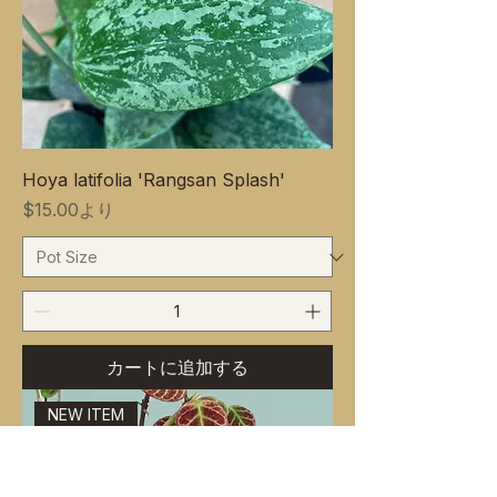
Hoya latifolia 'Rangsan Splash'
セール価格
$15.00
より
カートに追加する
NEW ITEM