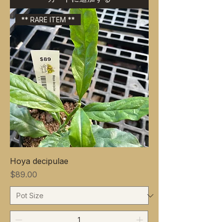
** RARE ITEM **
Hoya decipulae
価格
$89.00