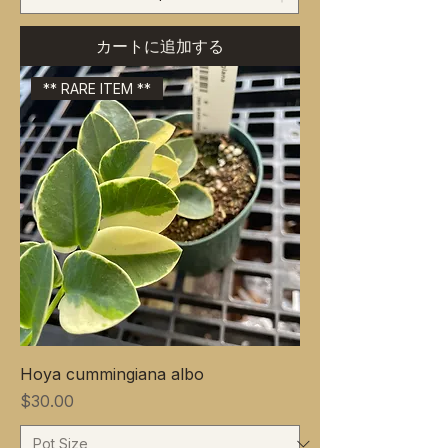
カートに追加する
** RARE ITEM **
Hoya cummingiana albo
価格
$30.00