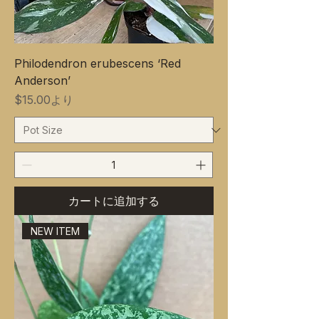
Philodendron erubescens ‘Red
Anderson’
セール価格
$15.00
より
カートに追加する
NEW ITEM