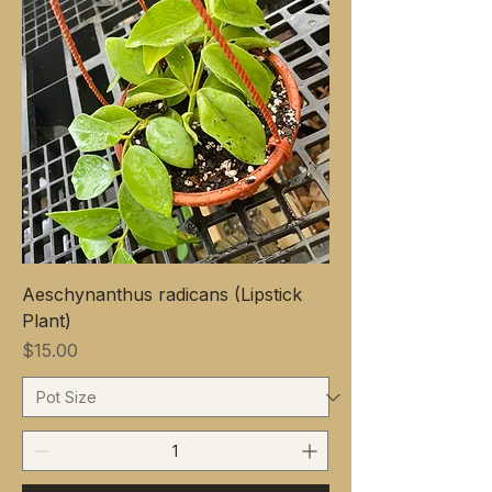
Aeschynanthus radicans (Lipstick
Plant)
価格
$15.00