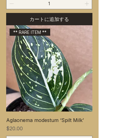
カートに追加する
** RARE ITEM **
Aglaonema modestum ‘Spilt Milk’
価格
$20.00