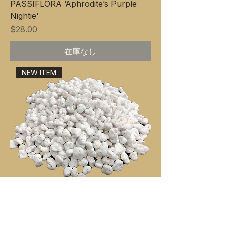
PASSIFLORA ‘Aphrodite’s Purple
Nightie'
価格
$28.00
在庫なし
NEW ITEM
Horticultural Grade Coarse Perlite